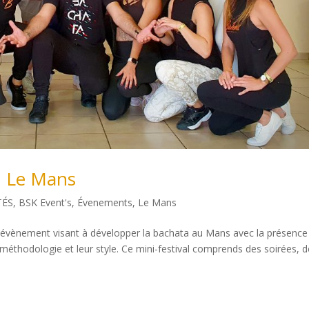
n, Le Mans
TÉS
,
BSK Event's
,
Évenements
,
Le Mans
et évènement visant à développer la bachata au Mans avec la présence
r méthodologie et leur style. Ce mini-festival comprends des soirées, 