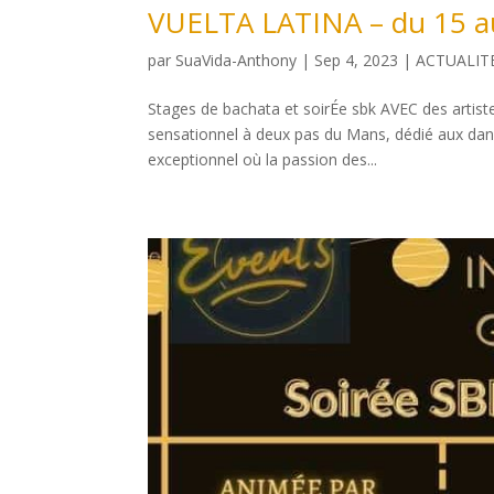
VUELTA LATINA – du 15 a
par
SuaVida-Anthony
|
Sep 4, 2023
|
ACTUALIT
Stages de bachata et soirÉe sbk AVEC des artis
sensationnel à deux pas du Mans, dédié aux danse
exceptionnel où la passion des...